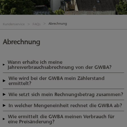
Abrechnung
Kundenservice
FAQs
Abrechnung
Wann erhalte ich meine
Jahresverbrauchsabrechnung von der GWBA?
Die Jahresverbrauchsabrechnung erhalten Sie am Ende des
Wie wird bei der GWBA mein Zählerstand
Abrechnungsjahrs. Der genaue Termin wird vom Netzbetreiber
ermittelt?
vorgegeben.
Sie erhalten vom zuständigen Netzbetreiber die Aufforderung zur
Wie setzt sich mein Rechnungsbetrag zusammen?
Ablesung mittels Ablesekarte. Eine Option ist, dass Sie uns selber den
Ihr Jahresrechnungsbetrag wird wie folgt ermittelt: (Grundpreis in
Zählerstand melden.
In welcher Mengeneinheit rechnet die GWBA ab?
Euro pro Monat x 12 Monate) + (Arbeitspreis in Cent je
Bei der GWBA wird in der Einheit Kilowattstunde (kWh) abgerechnet.
Kilowattstunde (kWh) x Verbrauchsmenge pro Jahr) Die
Wie ermittelt die GWBA meinen Verbrauch für
Gesamtkosten werden mit den geleisteten Abschlagszahlungen
eine Preisänderung?
verrechnet und ergeben den Restbetrag (Nachzahlung) oder die